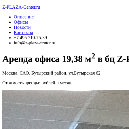
Z-PLAZA
-Center.ru
Описание
Офисы
Новости
Контакты
+7 495
710-75-39
info@z-plaza-center.ru
2
Аренда
офиса 19,38 м
в бц Z-
Москва, САО, Бутырский район, ул.Бутырская 62
Стоимость аренды:
рублей в месяц