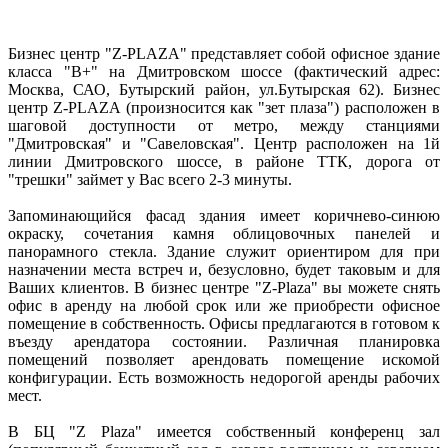
Бизнес центр "Z-PLAZA" представляет собой офисное здание
класса "В+" на Дмитровском шоссе (фактический адрес:
Москва, САО, Бутырский район, ул.Бутырская 62). Бизнес
центр Z-PLAZA (произносится как "зет плаза") расположен в
шаговой доступности от метро, между станциями
"Дмитровская" и "Савеловская". Центр расположен на 1й
линии Дмитровского шоссе, в районе ТТК, дорога от
"трешки" займет у Вас всего 2-3 минуты.
Запоминающийся фасад здания имеет коричнево-синюю
окраску, сочетания камня облицовочных панелей и
панорамного стекла. Здание служит ориентиром для при
назначении места встреч и, безусловно, будет таковым и для
Ваших клиентов. В бизнес центре "Z-Plaza" вы можете снять
офис в аренду на любой срок или же приобрести офисное
помещение в собственность. Офисы предлагаются в готовом к
въезду арендатора состоянии. Различная планировка
помещений позволяет арендовать помещение искомой
конфигурации. Есть возможность недорогой аренды рабочих
мест.
В БЦ "Z Plaza" имеется собственный конференц зал