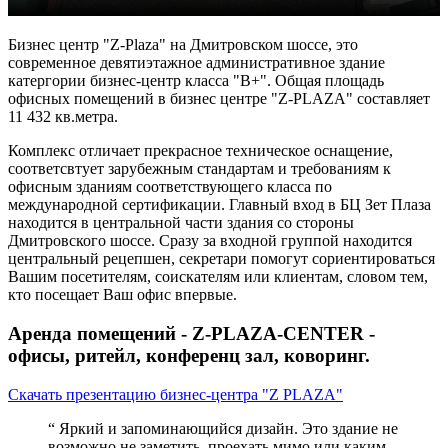
Бизнес центр "Z-Plaza" на Дмитровском шоссе, это
современное девятиэтажное административное здание
катергории бизнес-центр класса "В+". Общая площадь
офисных помещений в бизнес центре "Z-PLAZA" составляет
11 432 кв.метра.
Комплекс отличает прекрасное техническое оснащение,
соответсвтует зарубежным стандартам и требованиям к
офисным зданиям соответствующего класса по
международной сертификации. Главный вход в БЦ Зет Плаза
находится в центральной части здания со стороны
Дмитровского шоссе. Сразу за входной группой находится
центральный рецепшен, секретари помогут сориентироваться
Вашим посетителям, соискателям или клиентам, словом тем,
кто посещает Ваш офис впервые.
Аренда помещений -
Z-PLAZA-CENTER
-
офисы, ритейл, конференц зал, коворинг.
Скачать презентацию бизнес-центра "Z PLAZA"
“ Яркий и запоминающийся дизайн. Это здание не
возможно не заметить, проехать мимо или каким